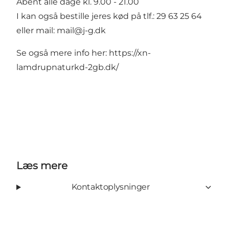
Åbent alle dage kl. 9.00 - 21.00
I kan også bestille jeres kød på tlf.: 29 63 25 64
eller mail:
mail@j-g.dk
Se også mere info her:
https://xn-
lamdrupnaturkd-2gb.dk/
Læs mere
Kontaktoplysninger