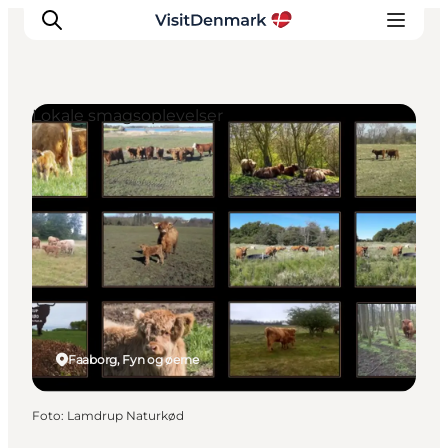
Lokale smagsoplevelser
Inspiration
Destinationer
Oplevelser
Overnatning
Planlæg ferien
Faaborg, Fyn og øerne
Foto
:
Lamdrup Naturkød