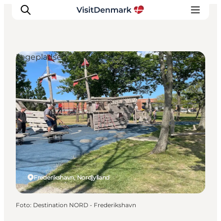
Legepladser
Inspiration
Destinationer
Oplevelser
Overnatning
Planlæg ferien
Frederikshavn, Nordjylland
Foto
:
Destination NORD - Frederikshavn