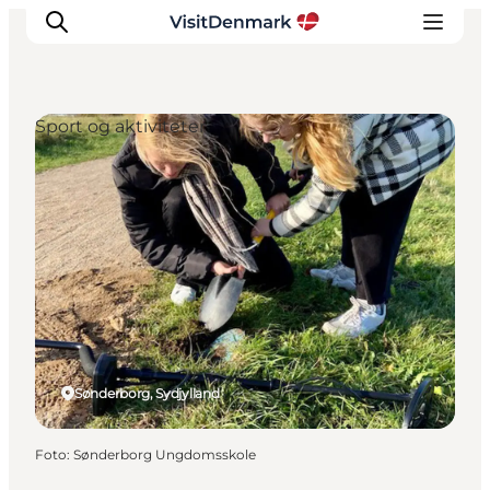
Sport og aktiviteter
Inspiration
Destinationer
Oplevelser
Overnatning
Planlæg ferien
Sønderborg, Sydjylland
Foto
:
Sønderborg Ungdomsskole