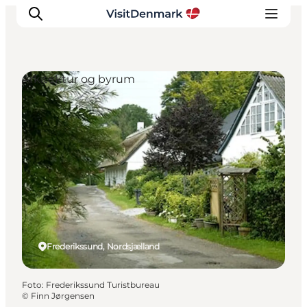
Arkitektur og byrum
Inspiration
Destinationer
Oplevelser
Overnatning
Planlæg ferien
Frederikssund, Nordsjælland
Foto
:
Frederikssund Turistbureau
©
Finn Jørgensen