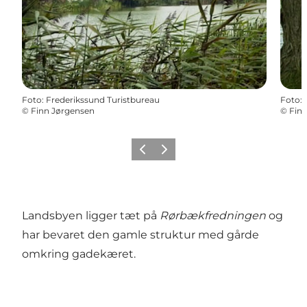
Foto
:
Frederikssund Turistbureau
Foto
:
©
Finn Jørgensen
©
Fin
Forrige
Næste
Landsbyen ligger tæt på
Rørbækfredningen
og
har bevaret den gamle struktur med gårde
omkring gadekæret.