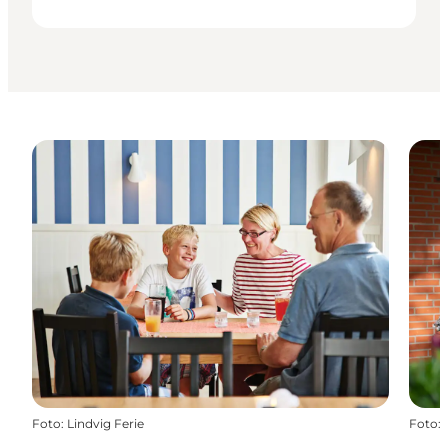
Foto
:
Lindvig Ferie
Foto
: