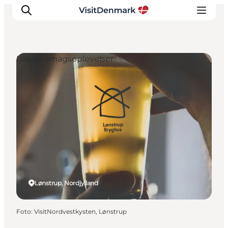
Lokale smagsoplevelser
Inspiration
Destinationer
Oplevelser
Overnatning
Planlæg ferien
Lønstrup, Nordjylland
Foto
:
VisitNordvestkysten, Lønstrup