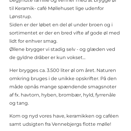
begyndte familie og venner med at brygge øl
til Keramik- café Møllehuset lige udenfor
Lønstrup.
Siden er der løbet en del øl under broen og i
sortimentet er der en bred vifte af gode øl med
lidt for enhver smag.
Øllene brygger vi stadig selv - og glæden ved
de gyldne dråber er kun vokset...
Her brygges ca. 3.500 liter øl om året. Naturen
omkring bruges i de unikke opskrifter. På den
måde opnås mange spændende smagsnoter
af fx. havtorn, hyben, brombær, hyld, fyrrenåle
og tang.
Kom og nyd vores have, keramikken og caféen
samt udsigten fra Vennebjergs flotte mølle!