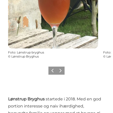
Foto
:
Lønstrup bryghus
Foto
:
©
Lønstrup Bryghus
©
Løn
Forrige
Næste
Lønstrup Bryghus
startede i 2018. Med en god
portion interesse og naiv ihærdighed,