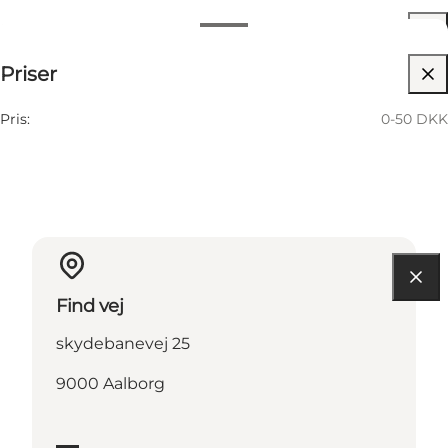
Datoer og tider
0-50 DKK
Priser
Besøg hjemmeside
28 November
01:00 PM–04:00 PM
Lørdag
Pris:
0-50 DKK
Find vej
skydebanevej 25
9000 Aalborg