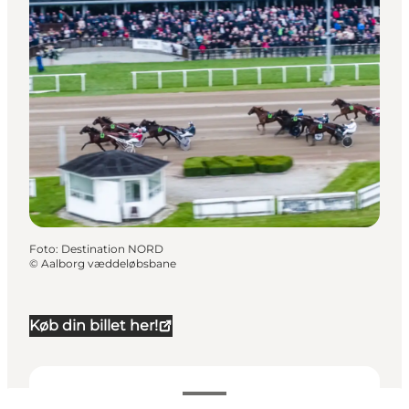
Foto
:
Destination NORD
©
Aalborg væddeløbsbane
Køb din billet her!
Datoer og tider