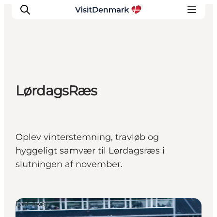
Inspiration
LørdagsRæs
Destinationer
Oplevelser
Overnatning
Planlæg ferien
Oplev vinterstemning, travløb og
hyggeligt samvær til Lørdagsræs i
slutningen af november.
Det sker