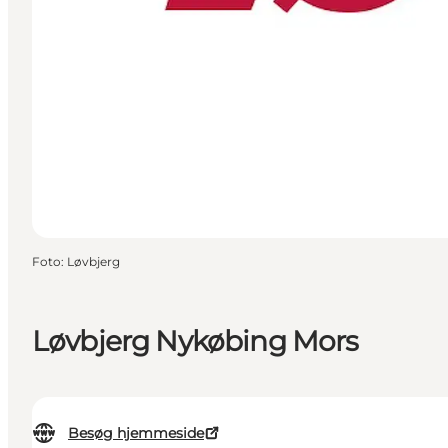
Foto
:
Løvbjerg
Løvbjerg Nykøbing Mors
Besøg hjemmeside