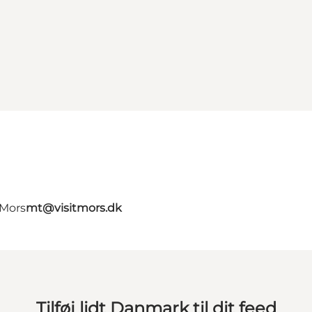
 Mors
mt@visitmors.dk
Tilføj lidt Danmark til dit feed