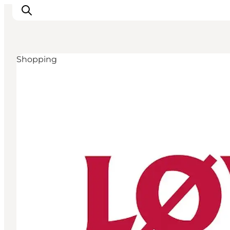
Shopping
Inspiration
Destinationer
Oplevelser
Overnatning
Planlæg ferien