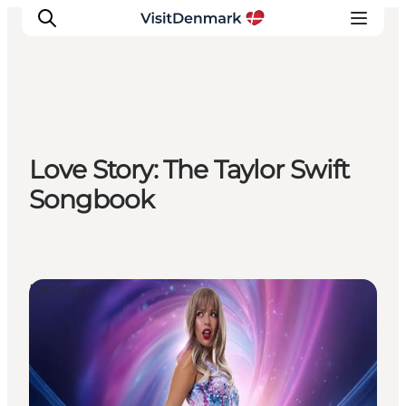
Inspiration
Love Story: The Taylor Swift
Destinationer
Songbook
Oplevelser
Overnatning
Planlæg ferien
Det sker