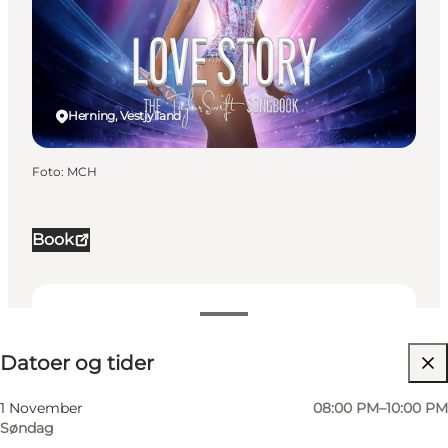
Herning, Vestjylland
Foto
:
MCH
Book
Datoer og tider
Datoer og tider
Besøg hjemmeside
Mig selv, Min partner, Venner, Børn
1 November
08:00 PM–10:00 PM
Søndag