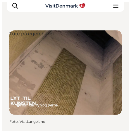
Ture på egen hånd
Inspiration
Destinationer
Oplevelser
Overnatning
Planlæg ferien
Humble, Fyn og øerne
Foto
:
VisitLangeland