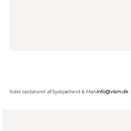
Sidst opdateret af:
Sydsjælland & Møn
info@vism.dk