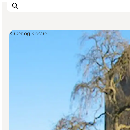
Kirker og klostre
Inspiration
Destinationer
Oplevelser
Overnatning
Planlæg ferien