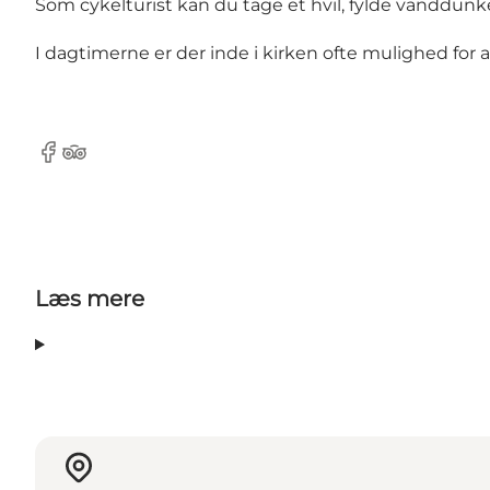
Som cykelturist kan du tage et hvil, fylde vanddunke
I dagtimerne er der inde i kirken ofte mulighed for a
Facebook
TripAdvisor
Læs mere