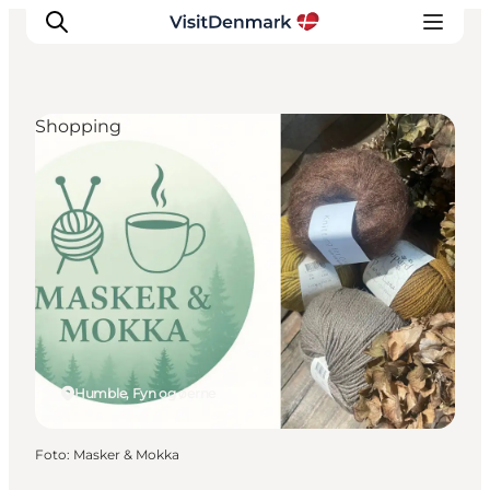
Shopping
Inspiration
Destinationer
Oplevelser
Overnatning
Planlæg ferien
Humble, Fyn og øerne
Foto
:
Masker & Mokka