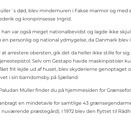
üller´s død, blev mindemuren i Fakse marmor og med et
ederik og kronprinsesse Ingrid.
g, han var også meget nationalbevidst og lagde ikke skj
 en personlig og national ydmygelse, da Danmark blev i
arrestere obersten, gik det da heller ikke stille for sig.
tjenestepistol. Selv om Gestapo havde maskinpistoler ku
t frit lejde ud af huset, blev skyderierne genoptaget og
avet i sin barndomsby på Sjælland.
n Paludan Müller finder du på hjemmesiden for Grænsef
anbragt en mindetavle for samtlige 43 grænsegendarmer, 
uværende præstegård). I 1972 blev den flyttet til Rådhu