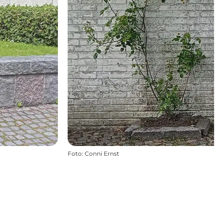
Foto
:
Conni Ernst