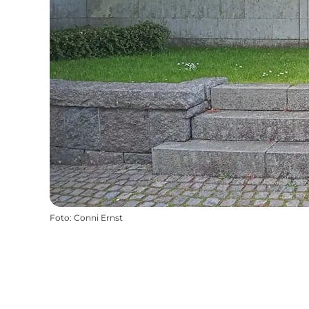
Foto
:
Conni Ernst