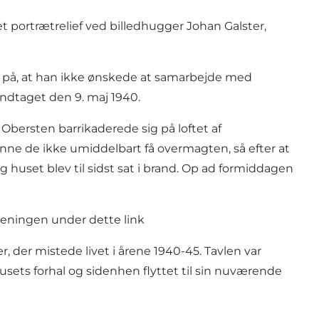
 portrætrelief ved billedhugger Johan Galster,
ul på, at han ikke ønskede at samarbejde med
ndtaget den 9. maj 1940.
 Obersten barrikaderede sig på loftet af
nne de ikke umiddelbart få overmagten, så efter at
 huset blev til sidst sat i brand. Op ad formiddagen
oreningen
under dette link
der mistede livet i årene 1940-45. Tavlen var
sets forhal og sidenhen flyttet til sin nuværende