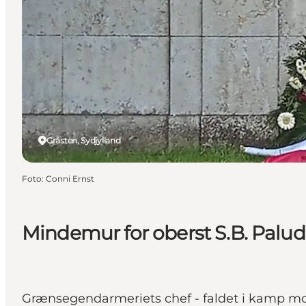
Gråsten, Sydjylland
Foto
:
Conni Ernst
Mindemur for oberst S.B. Palu
Grænsegendarmeriets chef - faldet i kamp m