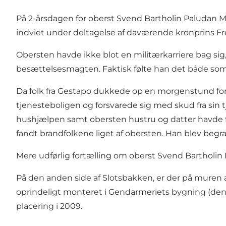
På 2-årsdagen for oberst Svend Bartholin Paludan M
indviet under deltagelse af daværende kronprins Fr
Obersten havde ikke blot en militærkarriere bag si
besættelsesmagten. Faktisk følte han det både som
Da folk fra Gestapo dukkede op en morgenstund for at 
tjenesteboligen og forsvarede sig med skud fra sin 
hushjælpen samt obersten hustru og datter havde fåe
fandt brandfolkene liget af obersten. Han blev begr
Mere udførlig fortælling om oberst Svend Bartholi
På den anden side af Slotsbakken, er der på muren 
oprindeligt monteret i Gendarmeriets bygning (den n
placering i 2009.