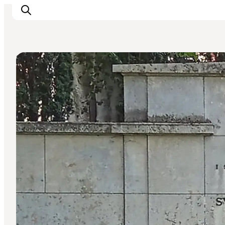
Street art og skulpturer
Inspiration
Destinationer
Oplevelser
Overnatning
Planlæg ferien