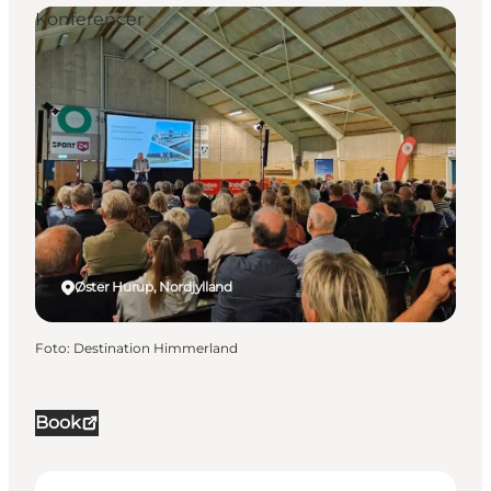
Konferencer
Øster Hurup, Nordjylland
Foto
:
Destination Himmerland
Book