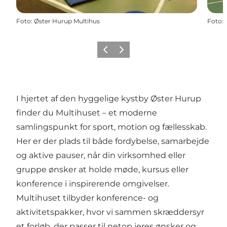
Foto
:
Øster Hurup Multihus
Foto
:
Forrige
Næste
I hjertet af den hyggelige kystby Øster Hurup
finder du Multihuset – et moderne
samlingspunkt for sport, motion og fællesskab.
Her er der plads til både fordybelse, samarbejde
og aktive pauser, når din virksomhed eller
gruppe ønsker at holde møde, kursus eller
konference i inspirerende omgivelser.
Multihuset tilbyder konference- og
aktivitetspakker, hvor vi sammen skræddersyr
et forløb, der passer til netop jeres ønsker og