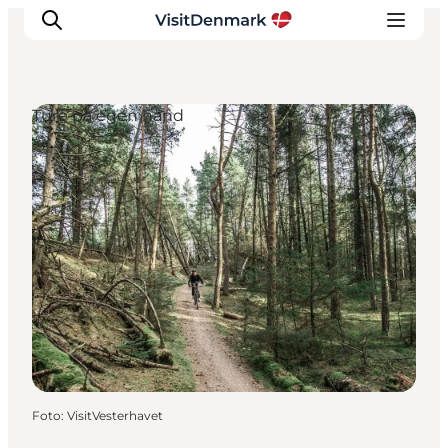
Ture på egen hånd
Inspiration
Destinationer
Oplevelser
Overnatning
Planlæg ferien
Foto
:
VisitVesterhavet