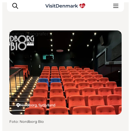
Teatre / biografer
Inspiration
Destinationer
Oplevelser
Overnatning
Planlæg ferien
Nordborg, Sydjylland
Foto
:
Nordborg Bio