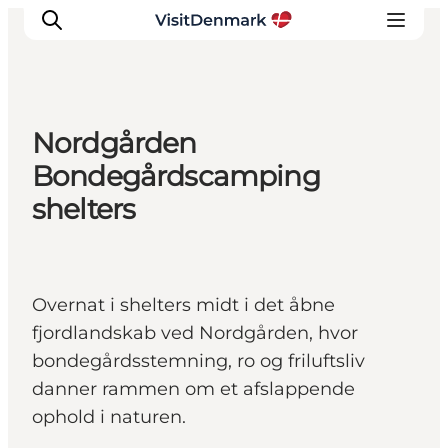
Nordgården
Inspiration
Bondegårdscamping
Destinationer
shelters
Oplevelser
Overnatning
Planlæg ferien
Overnat i shelters midt i det åbne
fjordlandskab ved Nordgården, hvor
bondegårdsstemning, ro og friluftsliv
danner rammen om et afslappende
ophold i naturen.