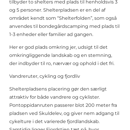
tilbyder to shelters med plads til henholdsvis 3
og 5 personer. Shelterpladsen er en del af
området kendt som “Shelterfolden”, som også
anvendes til bondegårdscamping med plads til
1-3 enheder eller familier ad gangen.
Her er god plads omkring jer, udsigt til det
omkringliggende landskab og en stemning,
der indbyder til ro, nærvær og ophold i det fri.
Vandreruter, cykling og fjordliv
Shelterpladsens placering gør den særligt
attraktiv for både vandrere og cyklister.
Pontoppidanruten passerer blot 200 meter fra
pladsen ved Skuldelev, og giver nem adgang til
cykelture i det varierede fjordlandskab.
Samtidig ligger Fjordstien tæt på, hvor