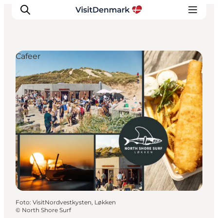
Cafeer
Inspiration
Destinationer
Oplevelser
Overnatning
Planlæg ferien
Foto
:
VisitNordvestkysten, Løkken
©
North Shore Surf