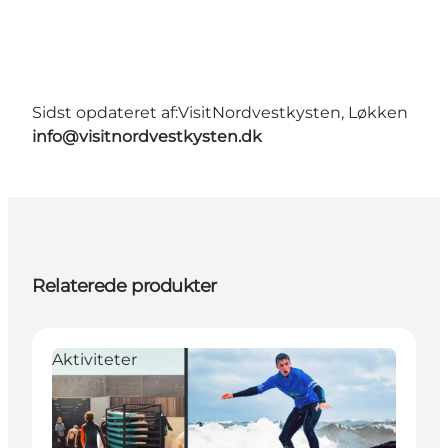
Sidst opdateret af:
VisitNordvestkysten, Løkken
info@visitnordvestkysten.dk
Relaterede produkter
Aktiviteter