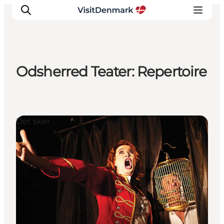
Odsherred Teater: Repertoire
Inspiration
Destinationer
Oplevelser
Det sker
Overnatning
Planlæg ferien