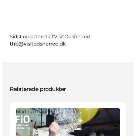
Sidst opdateret af:
VisitOdsherred
thb@visitodsherred.dk
Relaterede produkter
Mad og drikke