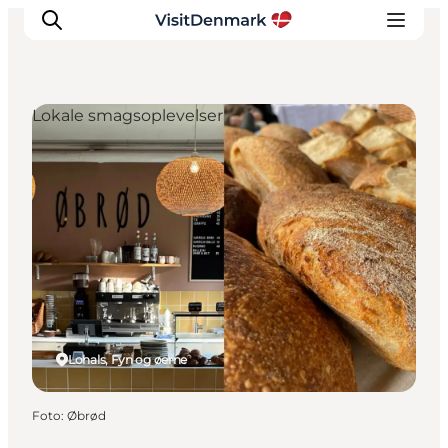
Lokale smagsoplevelser
Inspiration
Destinationer
Oplevelser
Overnatning
Planlæg ferien
Lohals, Fyn og øerne
Foto
:
Øbrød