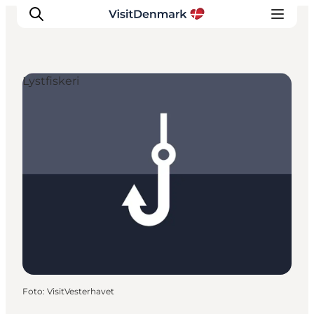
Lystfiskeri
Inspiration
Destinationer
Oplevelser
Overnatning
Planlæg ferien
Foto
:
VisitVesterhavet