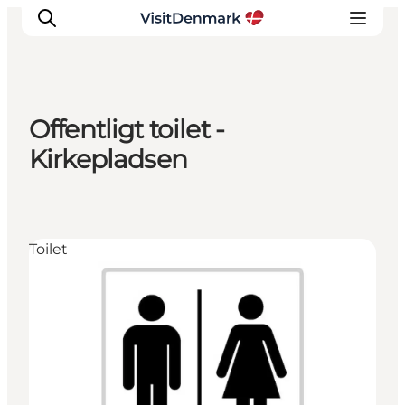
Offentligt toilet -
Inspiration
Kirkepladsen
Destinationer
Oplevelser
Overnatning
Toilet
Planlæg ferien