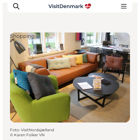
Shopping
Inspiration
Destinationer
Oplevelser
Overnatning
Planlæg ferien
Foto
:
VisitNordsjælland
©
Karen Folker VN