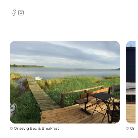
Facebook
Instagram
©
Onsevig Bed & Breakfast
©
Onse