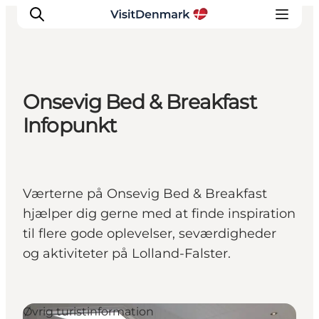
Onsevig Bed & Breakfast
Inspiration
Infopunkt
Destinationer
Oplevelser
Overnatning
Værterne på Onsevig Bed & Breakfast
Planlæg ferien
hjælper dig gerne med at finde inspiration
til flere gode oplevelser, seværdigheder
og aktiviteter på Lolland-Falster.
Øvrig turistinformation