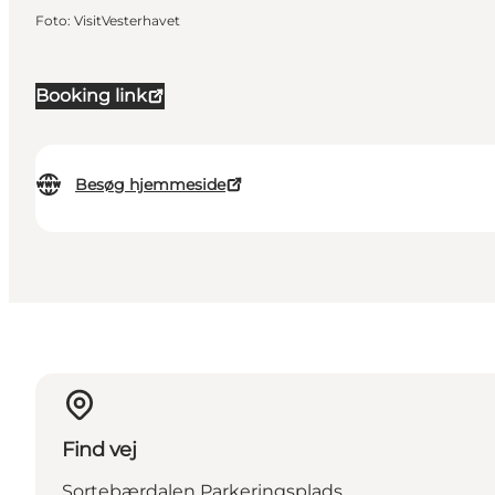
Foto
:
VisitVesterhavet
Booking link
Besøg hjemmeside
Find vej
Sortebærdalen Parkeringsplads