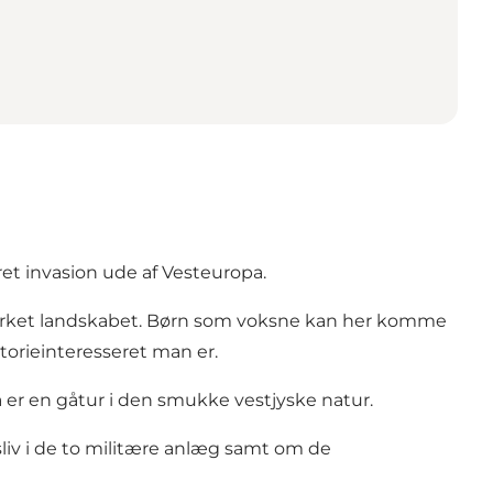
ret invasion ude af Vesteuropa.
påvirket landskabet. Børn som voksne kan her komme
torieinteresseret man er.
er en gåtur i den smukke vestjyske natur.
iv i de to militære anlæg samt om de