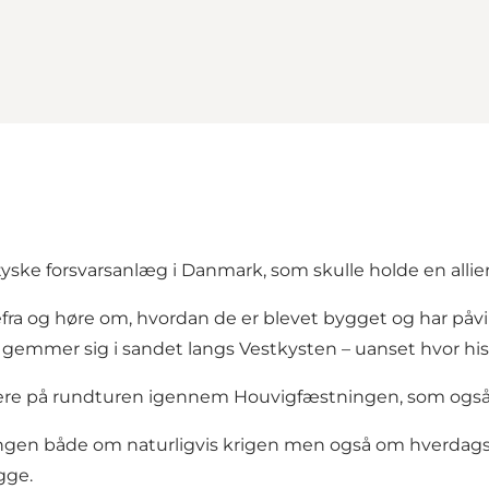
tyske forsvarsanlæg i Danmark, som skulle holde en allie
ndefra og høre om, hvordan de er blevet bygget og har 
 gemmer sig i sandet langs Vestkysten – uanset hvor his
gere på rundturen igennem Houvigfæstningen, som også 
ingen både om naturligvis krigen men også om hverdagsl
gge.