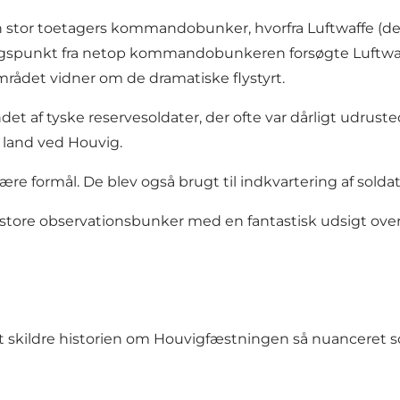
stor toetagers kommandobunker, hvorfra Luftwaffe (det 
gspunkt fra netop kommandobunkeren forsøgte Luftwaffe 
rådet vidner om de dramatiske flystyrt.
et af tyske reservesoldater, der ofte var dårligt udruste
 i land ved Houvig.
re formål. De blev også brugt til indkvartering af soldat
store observationsbunker med en fantastisk udsigt over
at skildre historien om Houvigfæstningen så nuanceret