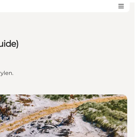
uide)
ylen.