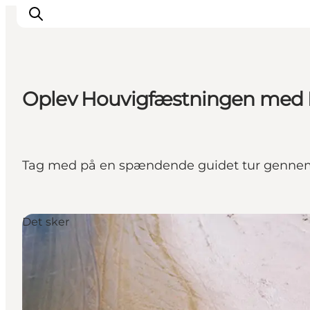
Oplev Houvigfæstningen med Hi
Inspiration
Destinationer
Oplevelser
Tag med på en spændende guidet tur gennem 
Overnatning
Planlæg ferien
Det sker