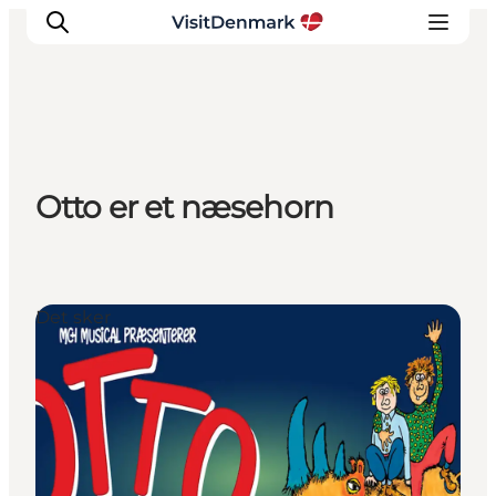
Inspiration
Otto er et næsehorn
Destinationer
Oplevelser
Overnatning
Planlæg ferien
Det sker