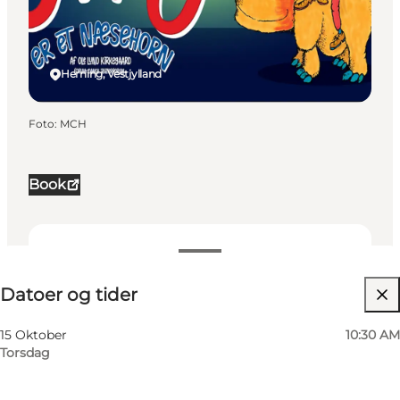
Herning, Vestjylland
Foto
:
MCH
Book
Datoer og tider
Datoer og tider
Besøg hjemmeside
Børn, Mig selv, Min partner, Venner
15 Oktober
10:30 AM
Torsdag