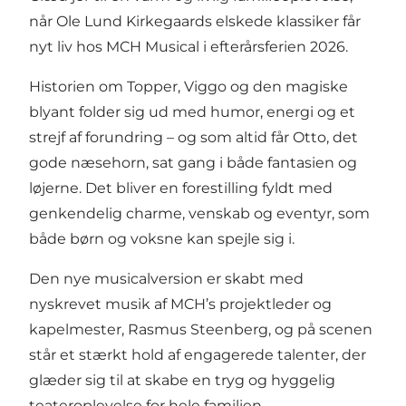
når Ole Lund Kirkegaards elskede klassiker får
nyt liv hos MCH Musical i efterårsferien 2026.
Historien om Topper, Viggo og den magiske
blyant folder sig ud med humor, energi og et
strejf af forundring – og som altid får Otto, det
gode næsehorn, sat gang i både fantasien og
løjerne. Det bliver en forestilling fyldt med
genkendelig charme, venskab og eventyr, som
både børn og voksne kan spejle sig i.
Den nye musicalversion er skabt med
nyskrevet musik af MCH’s projektleder og
kapelmester, Rasmus Steenberg, og på scenen
står et stærkt hold af engagerede talenter, der
glæder sig til at skabe en tryg og hyggelig
teateroplevelse for hele familien.