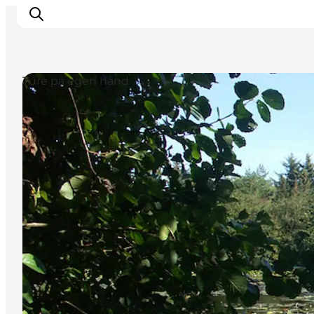
Ture på egen hånd
Inspiration
Destinationer
Oplevelser
Overnatning
Planlæg ferien