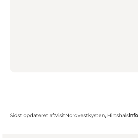
Sidst opdateret af:
VisitNordvestkysten, Hirtshals
inf