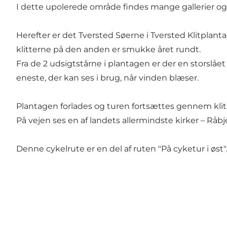
I dette upolerede område findes mange gallerier o
Herefter er det Tversted Søerne i Tversted Klitpl
klitterne på den anden er smukke året rundt.
Fra de 2 udsigtstårne i plantagen er der en storslåe
eneste, der kan ses i brug, når vinden blæser.
Plantagen forlades og turen fortsættes gennem kli
På vejen ses en af landets allermindste kirker – Råbj
Denne cykelrute er en del af ruten "På cyketur i øst