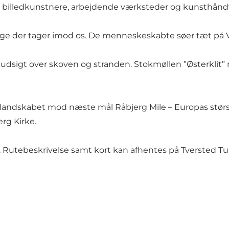
g billedkunstnere, arbejdende værksteder og kunsthån
antage der tager imod os. De menneskeskabte søer tæt p
t udsigt over skoven og stranden. Stokmøllen ”Østerklit”
tlandskabet mod næste mål Råbjerg Mile – Europas størs
erg Kirke.
". Rutebeskrivelse samt kort kan afhentes på Tversted Tu