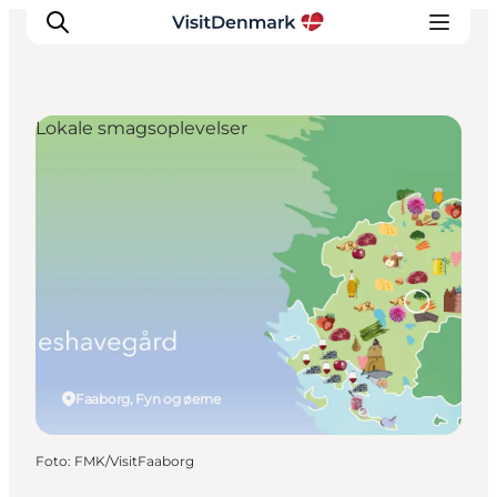
Lokale smagsoplevelser
Inspiration
Destinationer
Oplevelser
Overnatning
Planlæg ferien
Faaborg, Fyn og øerne
Foto
:
FMK/VisitFaaborg