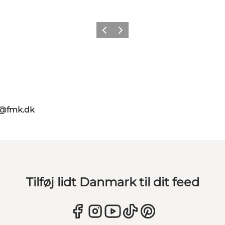
Forrige
Næste
g@fmk.dk
Tilføj lidt Danmark til dit feed