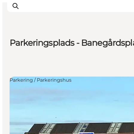
Parkeringsplads - Banegårdsp
Inspiration
Destinationer
Oplevelser
Overnatning
Parkering / Parkeringshus
Planlæg ferien