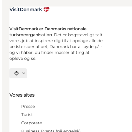
VisitDenmark er Danmarks nationale
turismeorganisation.
Det er bogstaveligt talt
vores job at inspirere dig til at opdage alle de
bedste sider af det, Danmark har at byde på -
og vi håber, du finder masser af ting at
opleve og se.
Vælg sprog
Vores sites
Presse
Turist
Corporate
Business Events (på engelsk)