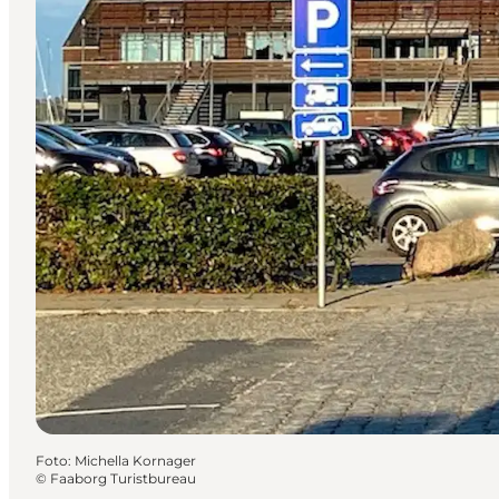
Foto
:
Michella Kornager
©
Faaborg Turistbureau