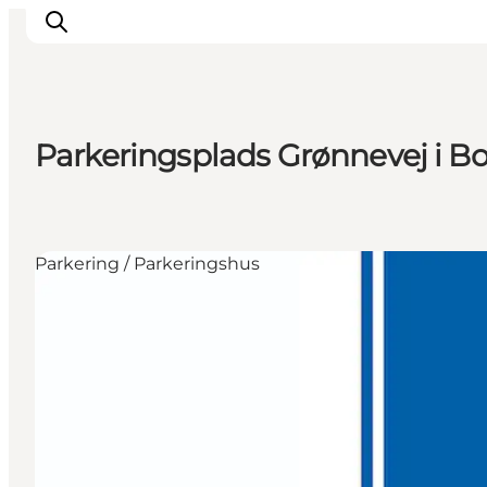
Parkeringsplads Grønnevej i B
Inspiration
Destinationer
Oplevelser
Parkering / Parkeringshus
Overnatning
Planlæg ferien