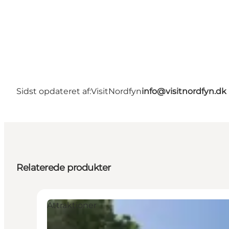
Sidst opdateret af:
VisitNordfyn
info@visitnordfyn.dk
Relaterede produkter
Attraktioner