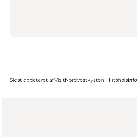
Sidst opdateret af:
VisitNordvestkysten, Hirtshals
inf