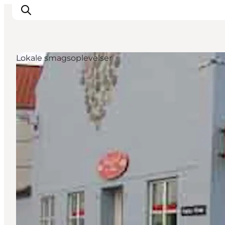
Lokale smagsoplevelser
Inspiration
Destinationer
Oplevelser
Overnatning
Planlæg ferien