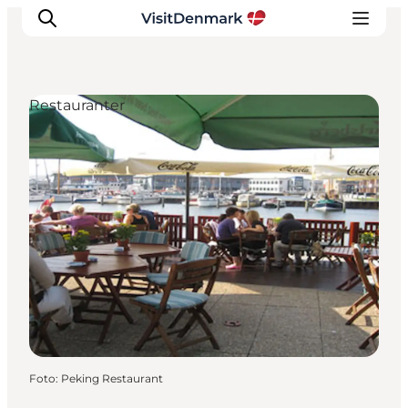
Restauranter
Inspiration
Destinationer
Oplevelser
Overnatning
Planlæg ferien
Foto
:
Peking Restaurant