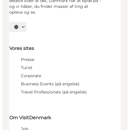
bedste sider af det, Danmark har at byde på -
og vi håber, du finder masser af ting at
opleve og se.
Vælg sprog
Vores sites
Presse
Turist
Corporate
Business Events (på engelsk)
Travel Professionals (på engelsk)
Om VisitDenmark
Job