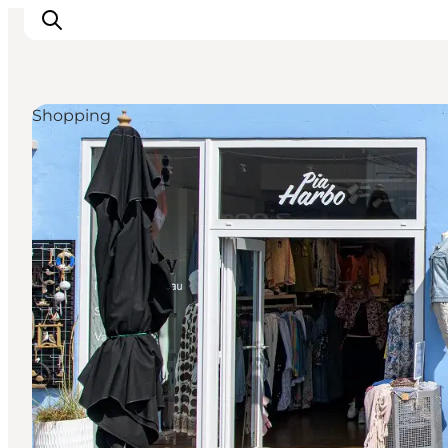
Shopping
Inspiration
Destinationer
Oplevelser
Overnatning
Planlæg ferien