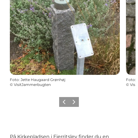
Foto
:
Jette Haugaard Grønhøj
Foto
:
©
VisitJammerbugten
©
Vis
Forrige
Næste
På Kirkepladsen i Fjerritslev finder du en