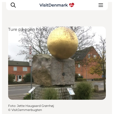
Ture på egen hånd
Inspiration
Destinationer
Oplevelser
Overnatning
Planlæg ferien
Foto
:
Jette Haugaard Grønhøj
©
VisitJammerbugten