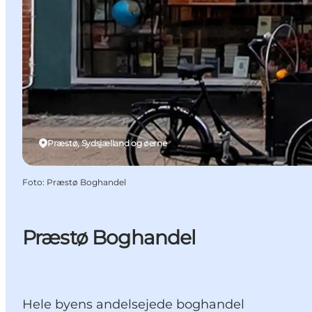
Præstø, Sydsjælland og øerne
Foto
:
Præstø Boghandel
Præstø Boghandel
Hele byens andelsejede boghandel