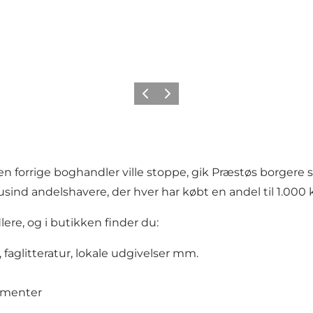
Forrige
Næste
den forrige boghandler ville stoppe, gik Præstøs borg
usind andelshavere, der hver har købt en andel til 1.000 
re, og i butikken finder du:
faglitteratur, lokale udgivelser mm.
gementer