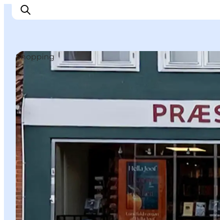
Shopping
Inspiration
Destinationer
Oplevelser
Overnatning
Planlæg ferien