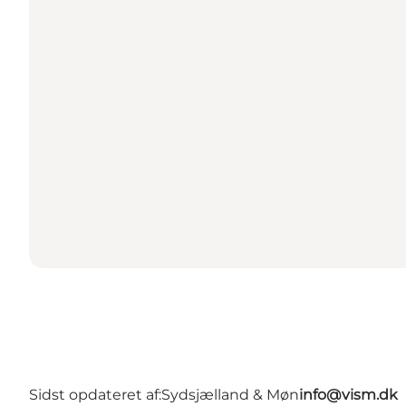
Sidst opdateret af:
Sydsjælland & Møn
info@vism.dk