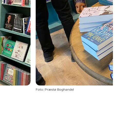
Foto
:
Præstø Boghandel