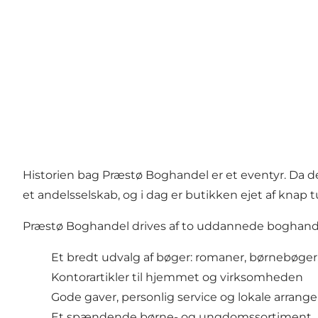
Historien bag Præstø Boghandel er et eventyr. Da 
et andelsselskab, og i dag er butikken ejet af knap t
Præstø Boghandel drives af to uddannede boghandle
Et bredt udvalg af bøger: romaner, børnebøger, 
Kontorartikler til hjemmet og virksomheden
Gode gaver, personlig service og lokale arran
Et spændende børne- og ungdomssortiment