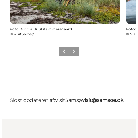
Foto
:
Nicolai Juul Kammersgaard
Foto
:
©
VisitSamsø
©
Vis
Forrige
Næste
Sidst opdateret af:
VisitSamsø
visit@samsoe.dk