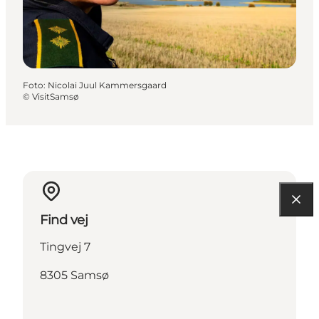
Foto
:
Nicolai Juul Kammersgaard
©
VisitSamsø
Find vej
Tingvej 7
8305 Samsø