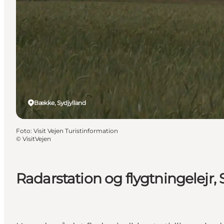
Bække, Sydjylland
Foto
:
Visit Vejen Turistinformation
©
VisitVejen
Radarstation og flygtningelejr