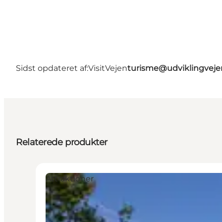
Sidst opdateret af:
VisitVejen
turisme@udviklingveje
Relaterede produkter
Attraktioner