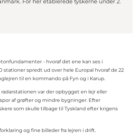
Danmark. For her etablerede tyskerne under 2.
etonfundamenter - hvoraf det ene kan ses i
 stationer spredt ud over hele Europal hvoraf de 22
inglejren til en kommando på Fyn og i Karup.
g radarstationen var der opbygget en lejr eller
por af grøfter og mindre bygninger. Efter
skere som skulle tilbage til Tyskland efter krigens
aring og fine billeder fra lejren i drift.