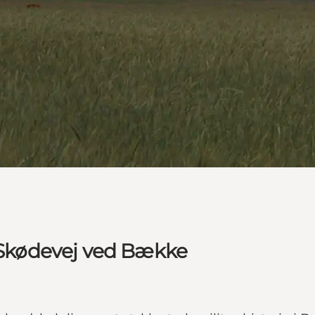
, Skødevej ved Bække