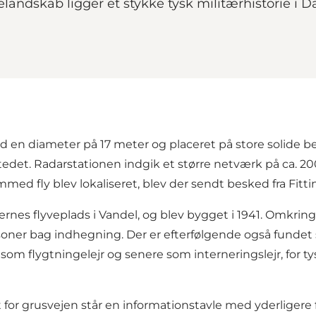
landskab ligger et stykke tysk militærhistorie i 
d en diameter på 17 meter og placeret på store solide b
det. Radarstationen indgik et større netværk på ca. 200
med fly blev lokaliseret, blev der sendt besked fra Fitt
skernes flyveplads i Vandel, og blev bygget i 1941. Omkrin
oner bag indhegning. Der er efterfølgende også fundet s
 som flygtningelejr og senere som interneringslejr, for ty
r grusvejen står en informationstavle med yderligere forkl