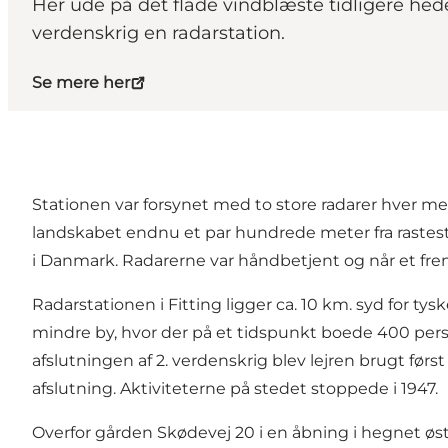
Her ude på det flade vindblæste tidligere hede
verdenskrig en radarstation.
Se mere her
Stationen var forsynet med to store radarer hver me
landskabet endnu et par hundrede meter fra rasteste
i Danmark. Radarerne var håndbetjent og når et frem
Radarstationen i Fitting ligger ca. 10 km. syd for ty
mindre by, hvor der på et tidspunkt boede 400 pers
afslutningen af 2. verdenskrig blev lejren brugt først
afslutning. Aktiviteterne på stedet stoppede i 1947.
Overfor gården Skødevej 20 i en åbning i hegnet øst fo