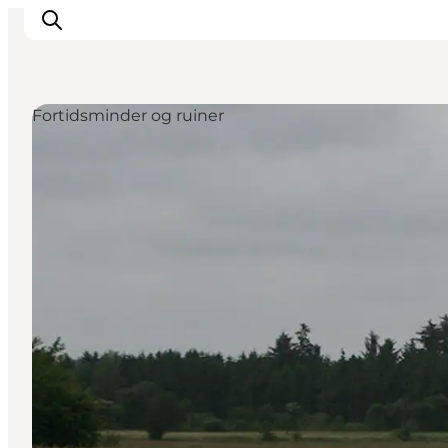
Fortidsminder og ruiner
Inspiration
Destinationer
Oplevelser
Overnatning
Planlæg ferien