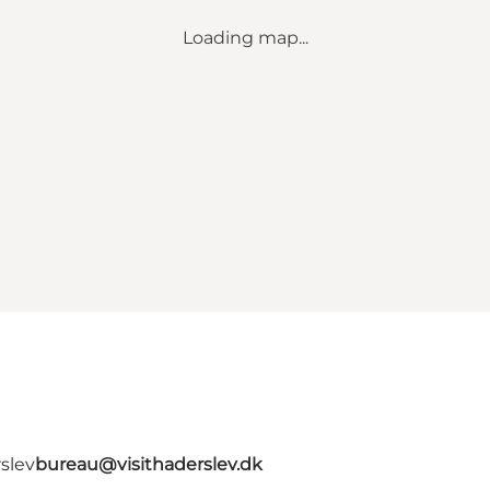
Loading map...
slev
bureau@visithaderslev.dk