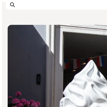
Cafeer
Inspiration
Destinationer
Oplevelser
Overnatning
Planlæg ferien