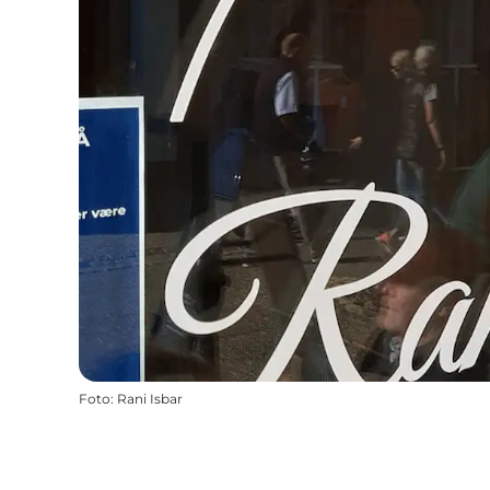
Foto
:
Rani Isbar