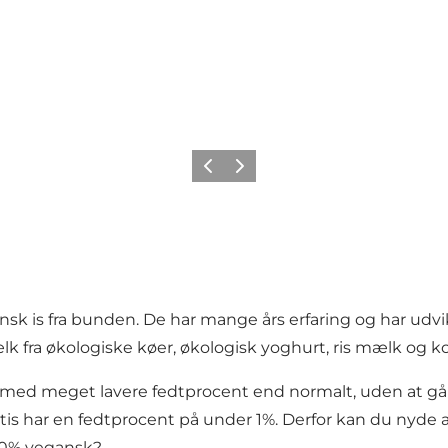
Forrige
Næste
liensk is fra bunden. De har mange års erfaring og har ud
mælk fra økologiske køer, økologisk yoghurt, ris mælk og
is med meget lavere fedtprocent end normalt, uden at g
is har en fedtprocent på under 1%. Derfor kan du nyde 
100% vegansk?