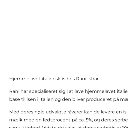
Hjemmelavet italiensk is hos Rani Isbar
Rani har specialiseret sig i at lave hjemmelavet ita
base til isen i Italien og den bliver produceret på 
Med deres nøje udvalgte råvarer kan de levere en 
mælk med en fedtprocent på ca. 5%, og deres sorbet
samvittighed. Vidste du f.eks. at deres sorbetis er 