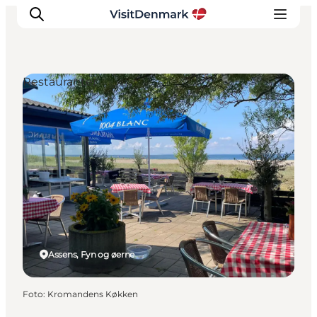
Restauranter
Inspiration
Destinationer
Oplevelser
Overnatning
Planlæg ferien
Assens, Fyn og øerne
Foto
:
Kromandens Køkken