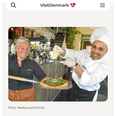
Restauranter
Inspiration
Destinationer
Oplevelser
Overnatning
Planlæg ferien
Foto
:
Restaurant Porto