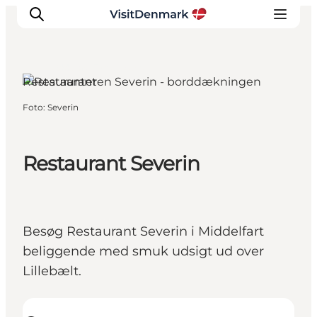
Middelfart, Fyn og øerne
Restauranter
Foto
:
Severin
Inspiration
Destinationer
Oplevelser
Restaurant Severin
Overnatning
Planlæg ferien
Besøg Restaurant Severin i Middelfart
beliggende med smuk udsigt ud over
Lillebælt.