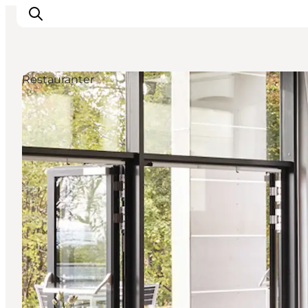
Restauranter
Inspiration
Destinationer
Oplevelser
Overnatning
Planlæg ferien