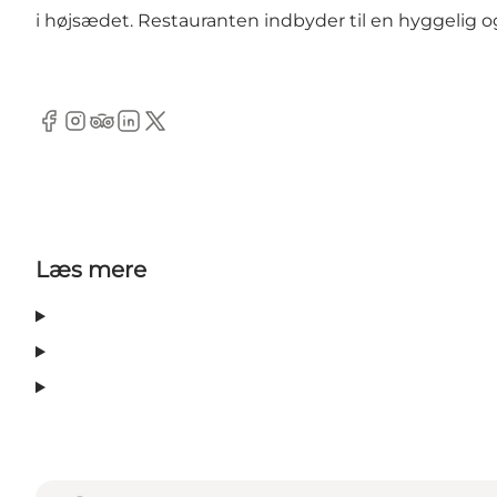
i højsædet. Restauranten indbyder til en hyggelig og
Facebook
Instagram
TripAdvisor
LinkedIn
Twitter
Læs mere