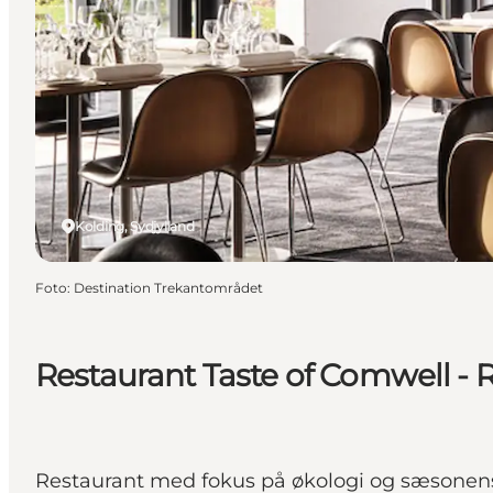
Kolding, Sydjylland
Foto
:
Destination Trekantområdet
Restaurant Taste of Comwell - R
Restaurant med fokus på økologi og sæsonens