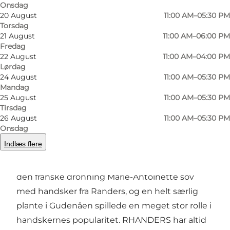
Onsdag
20 August
11:00 AM–05:30 PM
Torsdag
Foto
:
RHANDERS by Randers Handsker
Foto
:
21 August
11:00 AM–06:00 PM
Fredag
22 August
11:00 AM–04:00 PM
Forrige
Næste
Lørdag
24 August
11:00 AM–05:30 PM
Mandag
25 August
11:00 AM–05:30 PM
Tirsdag
26 August
11:00 AM–05:30 PM
I 1811 blev Randers Handskefabrik grundlagt på
Onsdag
århundreders tradition for handskemageri i
Indlæs flere
Randers. I 1700-tallet beskæftigede handske-
erhvervet en femtedel af Randers' indbyggere,
den franske dronning Marie-Antoinette sov
med handsker fra Randers, og en helt særlig
plante i Gudenåen spillede en meget stor rolle i
handskernes popularitet. RHANDERS har altid