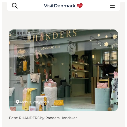
Shopping
Inspiration
Destinationer
Oplevelser
Overnatning
Planlæg ferien
Aarhus, Østjylland
Foto
:
RHANDERS by Randers Handsker