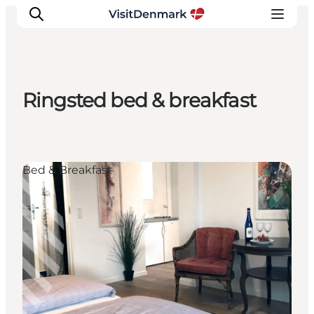
Ringsted bed & breakfast
Inspiration
Destinationer
Oplevelser
Bed & Breakfast
Overnatning
Planlæg ferien