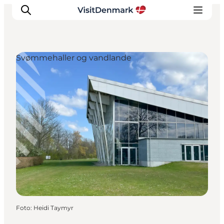
Svømmehaller og vandlande
Inspiration
Destinationer
Oplevelser
Overnatning
Planlæg ferien
Foto
:
Heidi Taymyr