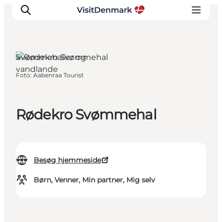
Rødekro, Sydjylland
Svømmehaller og
vandlande
Foto
:
Aabenraa Tourist
Inspiration
Destinationer
Oplevelser
Rødekro Svømmehal
Overnatning
Planlæg ferien
Besøg hjemmeside
Børn, Venner, Min partner, Mig selv