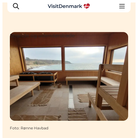
Strande og udendørsbade
Inspiration
Destinationer
Oplevelser
Overnatning
Planlæg ferien
Foto
:
Rønne Havbad