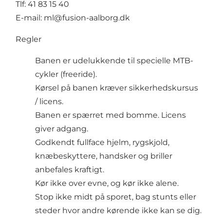
Tlf: 41 83 15 40
E-mail:
ml@fusion-aalborg.dk
Regler
Banen er udelukkende til specielle MTB-
cykler (freeride).
Kørsel på banen kræver sikkerhedskursus
/ licens.
Banen er spærret med bomme. Licens
giver adgang.
Godkendt fullface hjelm, rygskjold,
knæbeskyttere, handsker og briller
anbefales kraftigt.
Kør ikke over evne, og kør ikke alene.
Stop ikke midt på sporet, bag stunts eller
steder hvor andre kørende ikke kan se dig.