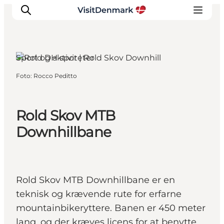
Rebild, Nordjylland
Sport og aktiviteter
Foto
:
Rocco Peditto
Inspiration
Destinationer
Oplevelser
Rold Skov MTB
Overnatning
Downhillbane
Planlæg ferien
Rold Skov MTB Downhillbane er en
teknisk og krævende rute for erfarne
mountainbikeryttere. Banen er 450 meter
lang, og der kræves licens for at benytte