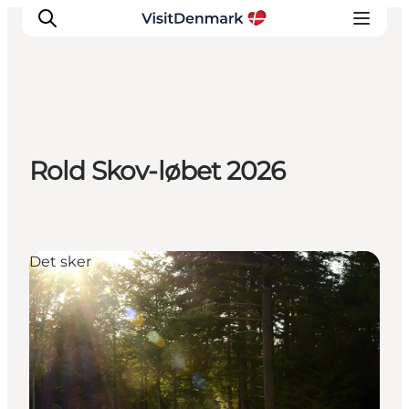
Inspiration
Rold Skov-løbet 2026
Destinationer
Oplevelser
Overnatning
Planlæg ferien
Det sker