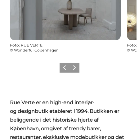
Foto
:
RUE VERTE
Foto
:
©
Wonderful Copenhagen
©
Won
Forrige
Næste
Rue Verte er en high-end interiør-
og designbutik etableret i 1994. Butikken er
beliggende i det historiske hjerte af
København, omgivet af trendy barer,
restauranter, eksklusive modebutikker og det