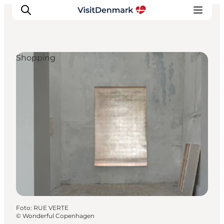
Shopping
Inspiration
Destinationer
Oplevelser
Overnatning
Planlæg ferien
Foto
:
RUE VERTE
©
Wonderful Copenhagen